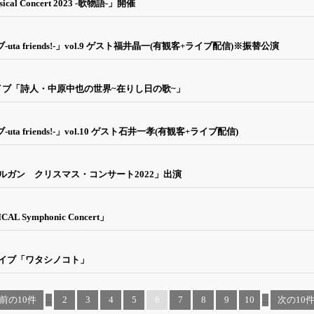
l Concert 2023 -歌物語-」開催
ta friends!-」vol.9 ゲスト福井晶一(有観客+ライブ配信)※振替公演
ライブ「詩人・中原中也の世界~在りし日の歌~」
a friends!-」vol.10 ゲスト石井一孝(有観客+ライブ配信)
プオルガン クリスマス・コンサート2022」出演
L Symphonic Concert」
トライブ「ワタシノコト」
‹ 前の10件
...
2
3
4
5
6
7
8
9
10
...
次の10件 