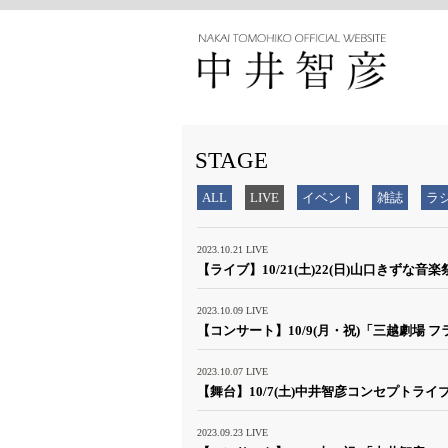
STAGE
ALL
LIVE
イベント
雑誌
ラ
2023.10.21
LIVE
【ライブ】10/21(土)22(日)山口きずな音
2023.10.09
LIVE
【コンサート】10/9(月・祝)「三越劇場 フ
2023.10.07
LIVE
【舞台】10/7(土)中井智彦コンセプトライ
2023.09.23
LIVE