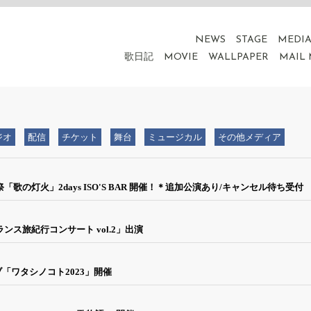
NEWS
STAGE
MEDI
歌日記
MOVIE
WALLPAPER
MAIL
ジオ
配信
チケット
舞台
ミュージカル
その他メディア
楽祭「歌の灯火」2days ISO'S BAR 開催！＊追加公演あり/キャンセル待ち受付
ランス旅紀行コンサート vol.2」出演
ブ「ワタシノコト2023」開催