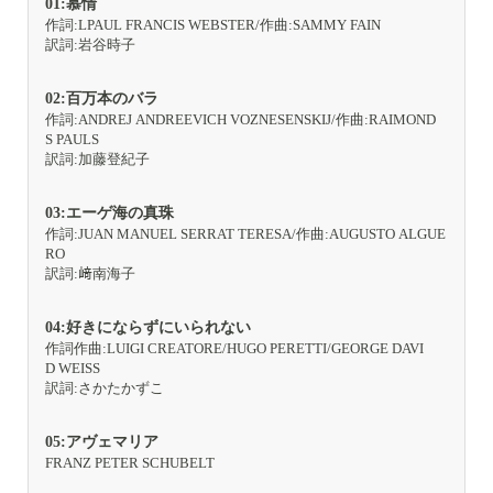
01:慕情
作詞:LPAUL FRANCIS WEBSTER/作曲:SAMMY FAIN
訳詞:岩谷時子
02:百万本のバラ
作詞:ANDREJ ANDREEVICH VOZNESENSKIJ/作曲:RAIMOND
S PAULS
訳詞:加藤登紀子
03:エーゲ海の真珠
作詞:JUAN MANUEL SERRAT TERESA/作曲:AUGUSTO ALGUE
RO
訳詞:﨑南海子
04:好きにならずにいられない
作詞作曲:LUIGI CREATORE/HUGO PERETTI/GEORGE DAVI
D WEISS
訳詞:さかたかずこ
05:アヴェマリア
FRANZ PETER SCHUBELT