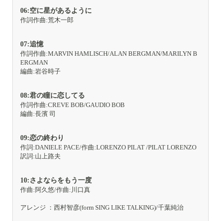
06:空に星があるように
作詞作曲:荒木一郎
07:追憶
作詞作曲:MARVIN HAMLISCH/ALAN BERGMAN/MARILYN B
ERGMAN
編曲:岩谷時子
08:君の瞳に恋してる
作詞作曲:CREVE BOB/GAUDIO BOB
編曲:長濱 司
09:恋の終わり
作詞:DANIELE PACE/作曲:LORENZO PILAT /PILAT LORENZO
訳詞:山上路夫
10:さよならをもう一度
作曲:阿久悠/作曲:川口真
アレンジ ：西村智彦(form SING LIKE TALKING)/千葉純治