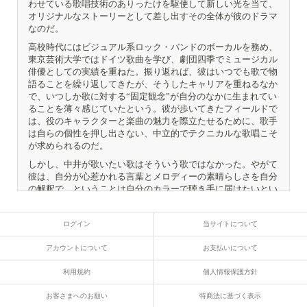
わせている歌唱技術のありったけを駆使して新しい光を当て、
オリジナルなストーリーとして差し出すその全体が彼のドラマ
なのだ。
高校時代にはビジュアル系ロック・バンドのボーカルを務め、
東京芸術大学ではドイツ歌曲を学び、劇団四季でミュージカル
俳優としての実績を重ねた。振り返れば、彼はいつでも歌で物
語ることを繰り返してきたが、そうしたキャリアを重ねるなか
で、いつしか歌に対する“固定観念”が自分のなかに生まれてい
ることを薄々感じていたという。彼が歩いてきたフィールドで
は、役のキャラクターと楽曲の魅力を際立たせるために、歌手
は自らの個性を押し出さない、中立的でテクニカルな歌唱こそ
が求められるのだ。
しかし、中井が歌いたい歌はそういう歌ではなかった。やがて
彼は、自分が心惹かれる言葉とメロディーの素晴らしさを自分
の解釈で、ということは自分のカラーで聴き手に届けたいとい
う欲望を抑えきれなくなった。そして、詩人・中原中也の言葉
に出会い、中井智彦はいよいよ歌手としての新しい一歩を踏み
ログイン
当サイトについて
出すことにした。あるいは、踏み出さずにはいられなかった。
ミュージカル俳優として、演じながら歌うことに不満があった
アカウントについて
お支払いについて
わけではないけれど、幼稚園で歌をほめられて以来、中井のな
かで脈々と育まれてきた歌手としての本能が、自らの気持ちに
利用規約
個人情報保護方針
素直に歌うことを強く促したのだった。
このアルバムは、そんなふうにして歌手としての新しいいのち
お客さまへのお願い
特商法に基づく表示
を得た彼の、最初の試行錯誤の記録である。