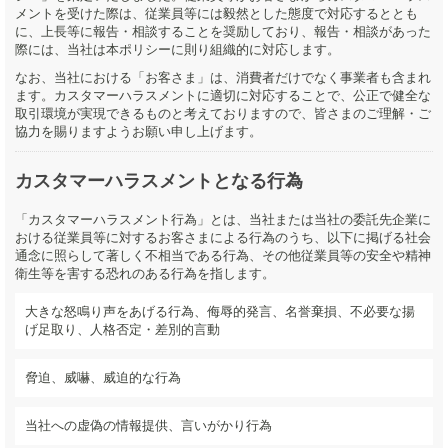
メントを受けた際は、従業員等には毅然とした態度で対応するととも
に、上長等に報告・相談することを奨励しており、報告・相談があった
際には、当社は本ポリシーに則り組織的に対応します。
なお、当社における「お客さま」は、消費者だけでなく事業者も含まれ
ます。カスタマーハラスメントに適切に対応することで、公正で健全な
取引環境が実現できるものと考えておりますので、皆さまのご理解・ご
協力を賜りますようお願い申し上げます。
カスタマーハラスメントとなる行為
「カスタマーハラスメント行為」とは、当社または当社の委託先企業に
おける従業員等に対するお客さまによる行為のうち、以下に掲げる社会
通念に照らして著しく不相当である行為、その他従業員等の安全や精神
衛生等を害する恐れのある行為を指します。
大きな怒鳴り声をあげる行為、侮辱的発言、名誉棄損、不必要な揚
げ足取り、人格否定・差別的言動
脅迫、威嚇、威迫的な行為
当社への虚偽の情報提供、言いがかり行為