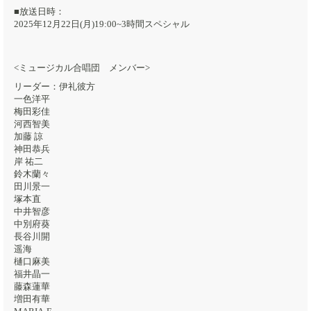
■放送日時：
2025年12月22日(月)19:00~3時間スペシャル
<ミュージカル合唱団 メンバー>
リーダー：伊礼彼方
一色洋平
梅田彩佳
河西智美
加藤 諒
神田恭兵
岸 祐二
鈴木蘭々
田川景一
塚本直
中井智彦
中別府葵
長谷川開
遥海
樋口麻美
福井晶一
藤森蓮華
増田有華