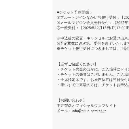
■チケット予約開始：
①ブルートレインなかい号先行受付：【2025年
②メールマガジン会員先行受付：【2025年12
③一般受付：【2025年12月15日(月)12:0
※申込後の変更・キャンセルはお受け出来
※予定枚数に達次第、受付を終了いたしま
※チケット先行受付につきましては、下記
​【必ずご確認ください】
・チケット代金のほかに、ご入場時にドリン
・チケットの発券はございません。ご入場
・全席指定席です。お座席位置は当日受付
・車いすでご来場の方は、チケットお申込
【お問い合わせ】
中井智彦オフィシャルウェブサイト
メール：
info@nt.up-coming.jp