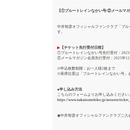
【①ブルートレインなかい号/②メールマ
中井智彦オフィシャルファンクラブ「ブル
す。
▶︎
【チケット先行受付日程】
①ブルートレインなかい号先行受付：2025年1
②メールマガジン会員先行受付：2025年12月1
※申込枚数制限：お一人様2枚まで
※座席位置は「ブルートレインなかい号」
●申し込み方法
こちらのフォームよりお申し込みください
https://www.nakaitomohiko.jp/answers/ticke
◉中井智彦オフィシャルファンクラブご入