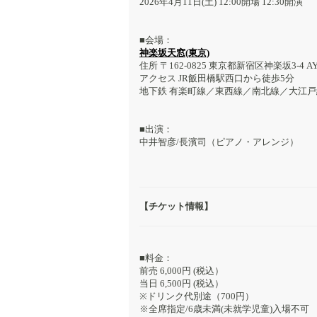
2026年4月11日(土) 12:00開場 12:30開演
■会場：
神楽坂天窓(東京)
住所 〒162-0825 東京都新宿区神楽坂3-4 A
アクセス JR飯田橋駅西口から徒歩5分
地下鉄 有楽町線／東西線／南北線／大江戸
■出演：
中井智彦/長濱司（ピアノ・アレンジ）
【チケット情報】
■料金：
前売 6,000円 (税込）
当日 6,500円 (税込）
※ドリンク代別途（700円）
※全席指定/6歳未満(未就学児童)入場不可