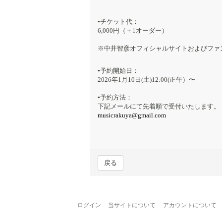
▪️チケット代：
6,000円（＋1オーダー）
※中井智彦オフィシャルサイトおよびファ
▪️予約開始日：
2026年1月10日(土)12:00(正午）〜
▪️予約方法：
下記メールにて先着順で受付いたします。
musicrakuya@gmail.com
戻る
ログイン
当サイトについて
アカウントについて