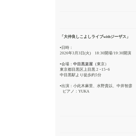
「大仲良しこよしライブwithジーザス」
▪️日時：
2026年3月3日(火) 18:30開場/19:30開演
▪️会場：
中目黒楽屋（
東京）
東京都目黒区上目黒 2 ｰ15ｰ6
中目黒駅より徒歩約5分
▪️出演：小此木麻里、水野貴以、中井智彦
ピアノ：YUKA