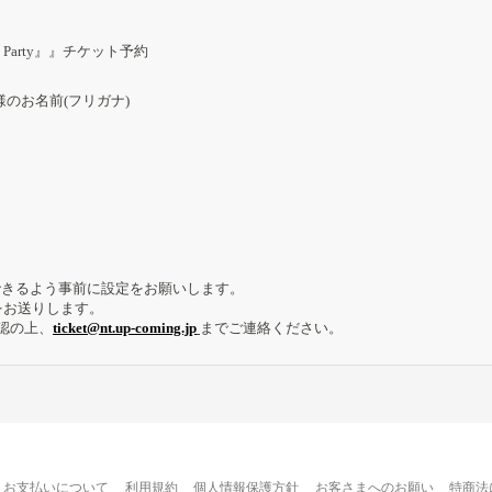
rsary Party』』チケット予約
様のお名前(フリガナ)
が受信できるよう事前に設定をお願いします。
をお送りします。
認の上、
ticket@nt.up-coming.jp
までご連絡ください。
お支払いについて
利用規約
個人情報保護方針
お客さまへのお願い
特商法