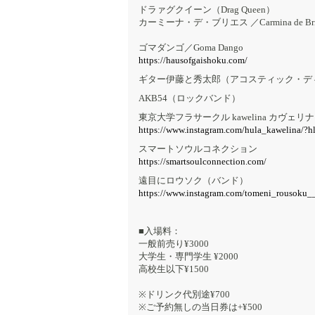
ドラァグクイーン（Drag Queen）
カーミーナ・デ・ブリエス ／Carmina de Bries 
ゴマダンゴ／Goma Dango
https://hausofgaishoku.com/
ギター伊藤と秀太郎（アコスティック・デ
AKB54（ロックバンド）
東京大学フラサークル kawelina カヴェリナ
https://www.instagram.com/hula_kawelina/?h
スマートソウルコネクション
https://smartsoulconnection.com/
遠目にロウソク（バンド）
https://www.instagram.com/tomeni_rousoku_
■入場料：
一般前売り¥3000
大学生・専門学生 ¥2000
高校生以下¥1500
※ドリンク代別途¥700
※ご予約無しの当日券は+¥500