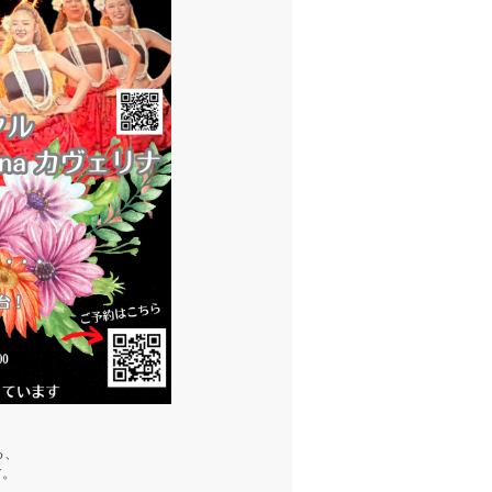
る、
す。