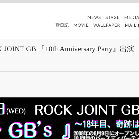
NEWS
STAGE
MEDI
歌日記
MOVIE
WALLPAPER
MAIL
INT GB 『18th Anniversary Party』出演