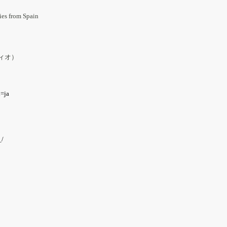
from Spain
ィオ）
l=ja
_/