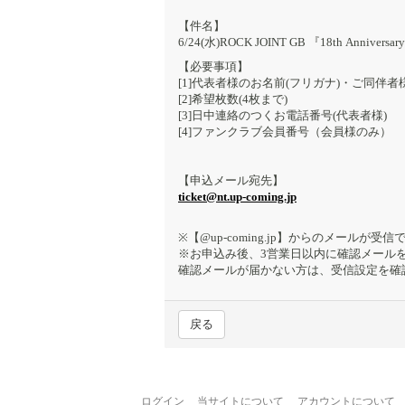
【件名】
6/24(水)ROCK JOINT GB 『18th Annive
【必要事項】
[1]代表者様のお名前(フリガナ)・ご同伴者
[2]希望枚数(4枚まで)
[3]日中連絡のつくお電話番号(代表者様)
[4]ファンクラブ会員番号（会員様のみ）
【申込メール宛先】
ticket@nt.up-coming.jp
※【@up-coming.jp】からのメール
※お申込み後、3営業日以内に確認メール
確認メールが届かない方は、受信設定を確
戻る
ログイン
当サイトについて
アカウントについて