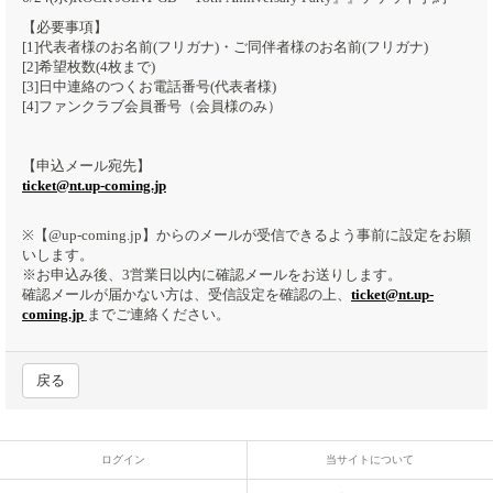
【必要事項】
[1]代表者様のお名前(フリガナ)・ご同伴者様のお名前(フリガナ)
[2]希望枚数(4枚まで)
[3]日中連絡のつくお電話番号(代表者様)
[4]ファンクラブ会員番号（会員様のみ）
【申込メール宛先】
ticket@nt.up-coming.jp
※【@up-coming.jp】からのメールが受信できるよう事前に設定をお願
いします。
※お申込み後、3営業日以内に確認メールをお送りします。
確認メールが届かない方は、受信設定を確認の上、
ticket@nt.up-
coming.jp
までご連絡ください。
戻る
ログイン
当サイトについて