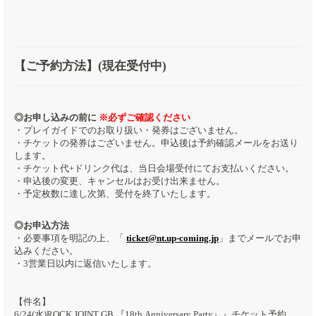
【ご予約方法】(現在受付中)
◎お申し込みの前に
※必ずご確認ください
・プレイガイドでのお取り扱い・発券はございません。
・チケットの発券はございません。申込後は予約確認メールをお送り
します。
・チケット代+ドリンク代は、当日会場受付にてお支払いください。
・申込後の変更、キャンセルはお受け出来ません。
・予定枚数に達し次第、受付を終了いたします。
◎お申込方法
・必要事項を明記の上、「
ticket@nt.up-coming.jp
」までメールでお申
込みください。
・3営業日以内に返信いたします。
【件名】
6/24(水)ROCK JOINT GB 『18th Anniversary Party』』チケット予約