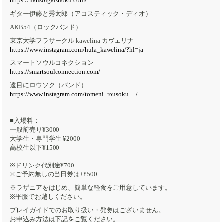
https://hausofgaishoku.com/
ギター伊藤と秀太郎（アコスティック・ディオ）
AKB54（ロックバンド）
東京大学フラサークル kawelina カヴェリナ
https://www.instagram.com/hula_kawelina/?hl=ja
スマートソウルコネクション
https://smartsoulconnection.com/
遠目にロウソク（バンド）
https://www.instagram.com/tomeni_rousoku__/
■入場料：
一般前売り¥3000
大学生・専門学生 ¥2000
高校生以下¥1500
※ドリンク代別途¥700
※ご予約無しの当日券は+¥500
※ラザニアをはじめ、簡単な軽食をご用意しています。
※平服でお越しください。
プレイガイドでのお取り扱い・発券はございません。
お申込み方法は下記をご覧ください。