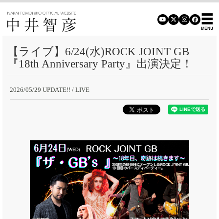
【ライブ】6/24(水)ROCK JOINT GB
『18th Anniversary Party』出演決定！
2026/05/29 UPDATE!!
/ LIVE