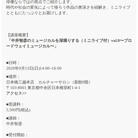
俳優ならではの視点でご紹介します。
時代や社会の変化によって移ろう作品の奥深さを紐解き、ミニライブ
とともにたっぷりとお届けします。
【講座概要】
「中井智彦のミュージカルを深堀りする（ミニライブ付）vol.9〜ブロ
ードウェイミュージカル〜」​
■日時：
2026年9月13日(日)14:00~16:00
■場所：
日本橋三越本店 カルチャーサロン（新館9階）
〒103-8001 東京都中央区日本橋室町1-4-1
アクセス>>
■受講料：
5,500円(税込)
■講師：
中井智彦
■受付開始：