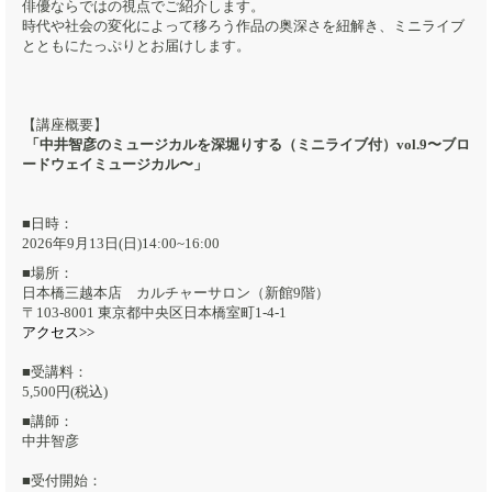
俳優ならではの視点でご紹介します。
時代や社会の変化によって移ろう作品の奥深さを紐解き、ミニライブ
とともにたっぷりとお届けします。
【講座概要】
「中井智彦のミュージカルを深堀りする（ミニライブ付）vol.9〜ブロ
ードウェイミュージカル〜」​
■日時：
2026年9月13日(日)14:00~16:00
■場所：
日本橋三越本店 カルチャーサロン（新館9階）
〒103-8001 東京都中央区日本橋室町1-4-1
アクセス>>
■受講料：
5,500円(税込)
■講師：
中井智彦
■受付開始：