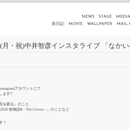
NEWS
STAGE
MEDI
歌日記
MOVIE
WALLPAPER
MAIL
0(月・祝)中井智彦インスタライブ 「なか
nstagramアカウントにて
ます!!
頁を図る』のこと、
6 歌物語Ⅱ − The Covers −」のことなど
ます！