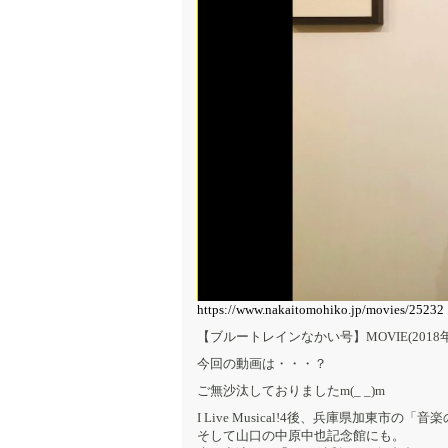
https://www.nakaitomohiko.jp/movies/25232
【ブルートレインなかい号】MOVIE(2018
今回の動画は・・・？
ご無沙汰しておりましたm(_ _)m
I Live Musical!4後、兵庫県加東市の「
そして山口の中原中也記念館にも。