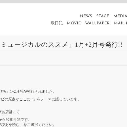
NEWS
STAGE
MEDI
歌日記
MOVIE
WALLPAPER
MAIL
ミュージカルのススメ」1月+2月号発行!!
あ」1+2月号が発行されました。
ビの原点がここに!?」をテーマに語っています。
ぴあ店舗にて
から閲覧可能です。
ージぴあを読む」をご選択ください。