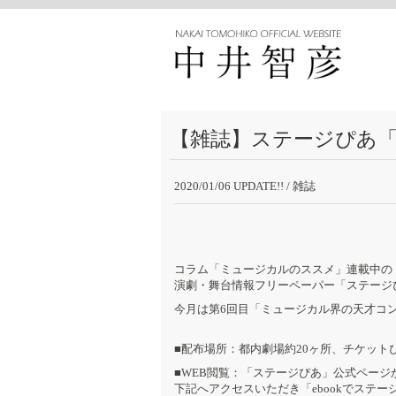
【雑誌】ステージぴあ「
2020/01/06 UPDATE!!
/ 雑誌
コラム「ミュージカルのススメ」連載中の
演劇・舞台情報フリーペーパー「ステージぴ
今月は第6回目「ミュージカル界の天才コン
■配布場所：都内劇場約20ヶ所、チケット
■WEB閲覧：「ステージぴあ」公式ページ
下記へアクセスいただき「ebookでステ