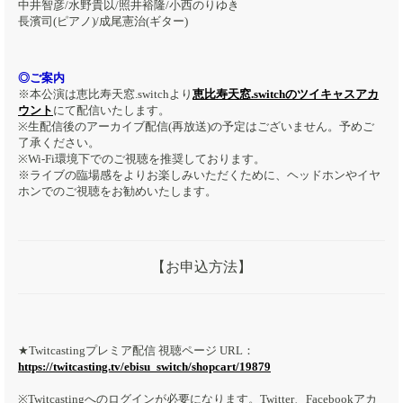
中井智彦/水野貴以/照井裕隆/小西のりゆき
長濱司(ピアノ)/成尾憲治(ギター)
◎ご案内
※本公演は恵比寿天窓.switchより
恵比寿天窓.switchのツイキャスアカ
ウント
にて配信いたします。
※生配信後のアーカイブ配信(再放送)の予定はございません。予めご
了承ください。
※Wi-Fi環境下でのご視聴を推奨しております。
※ライブの臨場感をよりお楽しみいただくために、ヘッドホンやイヤ
ホンでのご視聴をお勧めいたします。
【お申込方法】
★Twitcastingプレミア配信 視聴ページ URL：
https://twitcasting.tv/ebisu_switch/shopcart/19879
※Twitcastingへのログインが必要になります。Twitter、Facebookアカ