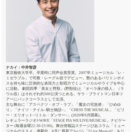
ナカイ：中井智彦
東京藝術大学卒。卒業時に同声会賞受賞。2007年ミュージカル「レ・
ミゼラブル」で司教・レーグル役でデビュー。艶のあるバリトンボイ
スを持ち味に圧倒的な表現力と歌唱力でミュージカルやライブを中心
に活動。 劇団四季「美女と野獣」(野獣役)と「オペラ座の怪人」（ラ
ウル役）はそれぞれ約500公演つとめる。サラ・ブライトマン日本ツ
アーにバックコーラスとして出演。
主な舞台に「アスペクツ・オブ・ラブ」「魔女の宅急便」「ひめゆ
り」「ナイツ・テイル~騎士物語~」「CHESS THE MUSICAL」「ビリ
ー・エリオット~リトル・ダンサー~」(2020年9月開幕)。
レギュラーラジオJ-WAVE「STAGE PIA WE/LIVE/MUSICAL」ナビゲー
ター (毎週金曜22:30-23:00)。舞台情報誌ステージぴあコラム「ミュー
ジカルのススメ」連載中。6月に最新アルバム「I Live Musical!」をリ