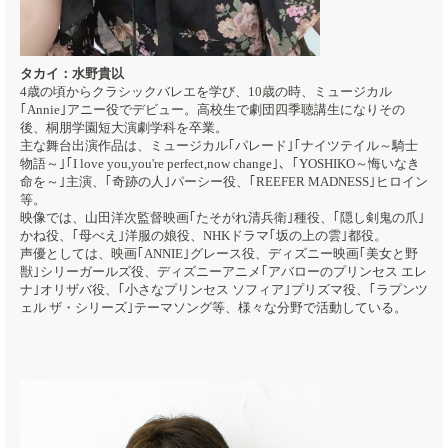
タカイ：水野貴以
4歳の頃からクラシックバレエを学び、10歳の時、ミュージカル
｢Annie｣アニー役でデビュー。高校生で劇団四季聴講生になりその
後、桐朋学園短大演劇学科を卒業。
主な舞台出演作品は、ミュージカル｢パレード｣｢ナイツテイル～騎士
物語～｣｢I love you,you're perfect,now change｣、｢YOSHIKO～悔いなき
命を～｣主演、｢奇跡の人｣パーシー役、｢REEFER MADNESS｣ヒロイン
等。
映像では、山田洋次監督映画｢たそがれ清兵衛｣種役、｢隠し剣鬼の爪｣
かね役、｢母べえ｣洋服の娘役、NHKドラマ｢坂の上の雲｣都役。
声優としては、映画｢ANNIE｣グレース役、ディズニー映画｢美女と野
獣｣シリーガールズ役、ディズニーアニメ｢アバローのプリンセス エレ
ナ｣オリザバ役、｢小さなプリンセス ソフィア｣プリズマ役、｢ラプンツ
ェル ザ・シリーズ｣テーマソング等、様々な分野で活動している。