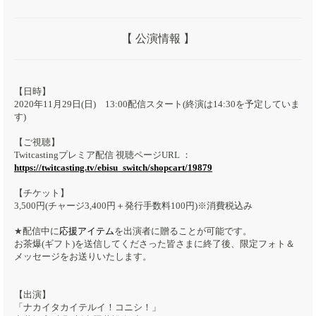
【 公演情報 】
【日時】
2020年11月29日(日) 13:00配信スタート(終演は14:30を予定していま
す)
【ご視聴】
Twitcastingプレミア配信 視聴ページURL ：
https://twitcasting.tv/ebisu_switch/shopcart/19879
【チケット】
3,500円(チャージ3,400円＋発行手数料100円)※消費税込み
★配信中に
応援アイテム
を出演者に贈ることが可能です。
お茶爆(ギフト)を送信してくださった皆さまに終了後、限定フォト＆
メッセージをお送りいたします。
【出演】
「ナカイタカイテルイ！コニシ！」