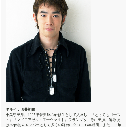
テルイ：照井裕隆
千葉県出身。1995年音楽座の研修生として入座し、『とってもゴース
ト』『マドモアゼル・モーツァルト』フランツ役、等に出演。解散後
はSteps創立メンバーとして多くの舞台に立つ。03年退団。また、03年