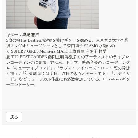
ギター：成尾 憲治
5歳の頃The Beatlesの影響を受けギターを始める。東京音楽大学卒業
後スタジオミュージシャンとして 森口博子 SEAMO 水瀬いの
り SUPER☆GiRLS MonsterZ MATE 上野優華 今陽子 林愛
夏 THE BEAT GARDEN 藤岡正明 等数多くのアーティストのライブや
レコーディングに参加。TVCM、ドラマ、映画音楽のレコーディング
や『キューティブロンド』/『ラヴズ・ レイバーズ・ロスト-恋の骨折
り損-』/『朗読劇 ぼくは明日、昨日のきみとデートする』『ボディガ
ード』 などミュージカル作品にも多数参加している。Providenceギタ
ーエンドーサー。
戻る