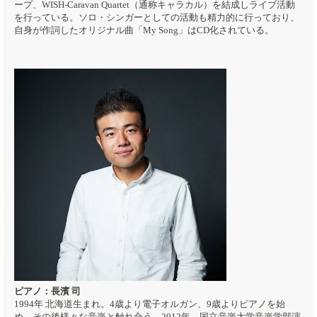
ープ、WISH-Caravan Quartet（通称キャラカル）を結成しライブ活動
を行っている。ソロ・シンガーとしての活動も精力的に行っており、
自身が作詞したオリジナル曲「My Song」はCD化されている。
ピアノ：長濱 司
1994年 北海道生まれ。4歳より電子オルガン、9歳よりピアノを始
め、その後様々な音楽と触れ合う。2012年、国立音楽大学音楽学部演