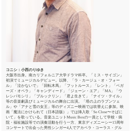
コニシ：小西のりゆき
大阪市出身。南カリフォルニア大学ドラマ科卒。「ミス・サイゴン」
初演でミュージカルデビュー。以降、「ラ・カージュ・オ・フォー
ル」「泣かないで」「回転木馬」「フットルース」「レント」「ベガ
ーズ・オペラ」「キャンディード」「ジェーン・エア」「MA」「ウ
レシパモシリ」「ブルックリン」「君よ生きて」「ナイツ・テイル」
等の音楽劇及びミュージカルの舞台に出演。「塔の上のラプンツェ
ル」や「アナと雪の女王」等のディズニー映画では吹替えに参加。映
画「魔法にかけられて（日本語版）」では挿入歌「So Close〜そばに
いて」を歌っている。音楽ユニットMusic Boxの一員として学校・病
院・福祉施設等での演奏活動を行う一方、東京ディズニーシー15周年
コンサートで出会った男性シンガー4人でアカペラ・コーラス・グル