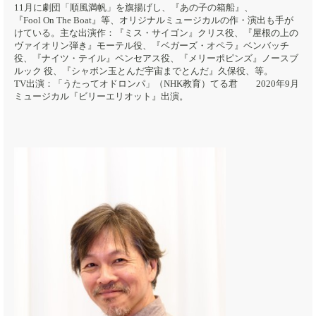
11月に劇団「順風満帆」を旗揚げし、『あの子の箱船』、
『Fool On The Boat』等、オリジナルミュージカルの作・演出も手が
けている。主な出演作：『ミス・サイゴン』クリス役、『屋根の上の
ヴァイオリン弾き』モーテル役、『ベガーズ・オペラ』ベンバッチ
役、『ナイツ・テイル』ペンセアス役、『メリーポピンズ』ノースブ
ルック 役、『シャボン玉とんだ宇宙までとんだ』久保役、等。
TV出演：「うたってオドロンパ」（NHK教育）てる君 2020年9月
ミュージカル『ビリーエリオット』出演。