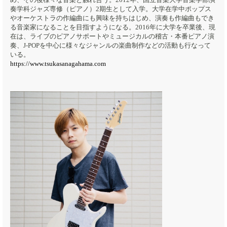
奏学科ジャズ専修（ピアノ）2期生として入学。大学在学中ポップス
やオーケストラの作編曲にも興味を持ちはじめ、演奏も作編曲もでき
る音楽家になることを目指すようになる。2016年に大学を卒業後、現
在は、ライブのピアノサポートやミュージカルの稽古・本番ピアノ演
奏、J-POPを中心に様々なジャンルの楽曲制作などの活動も行なって
いる。
https://www.tsukasanagahama.com​