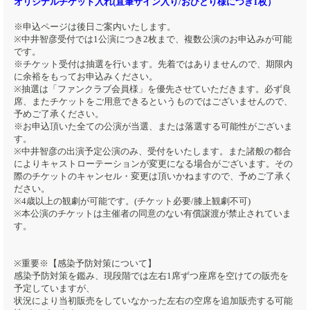
オリジナルチケット入れ(直筆サイン入り/おひとり様につき1枚）
※申込ページは後日ご案内いたします。
※中井智彦受付では1公演につき2枚まで、複数公演のお申込みが可能
です。
※チケット受付は抽選を行います。先着ではありませんので、期限内
に余裕をもってお申込みください。
※抽選は「ファンクラブ会員様」を優先させていただきます。必ず良
席、またチケットをご用意できるというものではございませんので、
予めご了承ください。
※お申込頂いた全ての公演が当選、または落選する可能性がございま
す。
※中井智彦の出演予定公演のみ、受付をいたします。また諸般の都合
によりキャストローテーションが変更になる場合がございます。その
際のチケットのキャンセル・変更は頂いかねますので、予めご了承く
ださい。
※4歳以上の観劇が可能です。(チケット必要/膝上観劇不可)
※本公演のチケットは主催者の同意のない有償譲渡が禁止されていま
す。
※重要※【感染予防対策について】
感染予防対策を鑑み、現段階では左右1席ずつ座席を空けての販売を
予定していますが、
状況により当初販売をしていなかった左右の空席を追加販売する可能