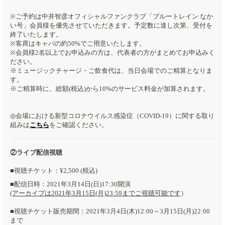
※ご予約は中井智彦オフィシャルファンクラブ「ブルートレイン なか
い号」会員様を優先させていただきます。予定数に達し次第、受付を
終了いたします。
​※客席はキャパの約50%でご用意いたします。
※会員様2名以上でお申込みの方は、代表者の方がまとめてお申込みく
ださい。
※ミュージックチャージ・ご飲食代は、当日会場でのご精算となりま
す。
※ご精算時に、総額(税込)から10%のサービス料金が加算されます。
◎会場における新型コロナウイルス感染症（COVID-19）に関する取り
組みは
こちら
をご確認ください。
②ライブ配信視聴
■視聴チケット：¥2,500 (税込)
■配信日時：2021年3月14日(日)17:30開演
(アーカイブは2021年3月15日(月)23:59までご視聴可能です
）
■視聴チケット販売期間：2021年3月4日(木)12:00～3月15日(月)22:00
まで