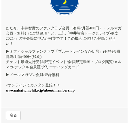
ただ今、中井智彦のファンクラブ会員（有料/月額400円）・メルマガ
会員（無料）にご登録頂くと、上記「中井智彦トーク&ライブ-歌宴
2021-」の実会場に申込が可能です！この機会にぜひご登録くださ
い！
▶︎オフィシャルファンクラブ「ブルートレインなかい号」(有料)会員
特典/月額400円(税別)
チケット最速先行受付/限定イベント/会員限定動画・ブログ閲覧/メル
マガ/デジタル会員証/グリーティングカード
▶︎メールマガジン会員/登録無料
<オンラインでカンタン登録！!>
www.nakaitomohiko.jp/about/membership
戻る