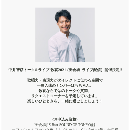
中井智彦トーク&ライブ-歌宴2021-(実会場+ライブ配信）開催決定!!
歌唱力・表現力がダイレクトに伝わる空間で
一曲入魂のナンバーはもちろん、
歌宴ならではのトークや質問、
リクエストコーナーを予定しています。
楽しいひとときを、一緒に過ごしましょう！
<お申込み資格>
実会場(JZ Brat SOUND OF TOKYO)は
オフィシャルファンクラブ「ブルートレイン なかい号」会員様