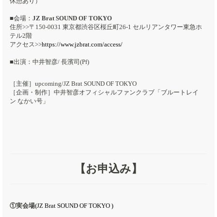
休憩あり）
■会場：
JZ Brat SOUND OF TOKYO
住所>>〒150-0031 東京都渋谷区桜丘町26-1 セルリアンタワー東急ホ
テル2階
アクセス>>
https://www.jzbrat.com/access/
■出演：中井智彦/ 長濱司(Pf)
［主催］upcoming/JZ Brat SOUND OF TOKYO
［企画・制作］中井智彦オフィシャルファンクラブ「ブルートレイ
ン なかい号」
【お申込み】
①実会場(
JZ Brat SOUND OF TOKYO
)