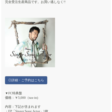
完全受注生産商品です。お買い逃しなく!!
◎詳細・ご予約はこちら
▼FC特典盤
価格：￥5,000（tax-in)
内容：下記が含まれます
・EP「Singer Song Actor」1枚