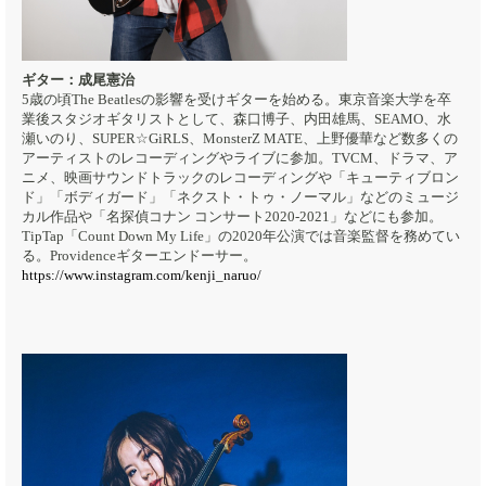
ギター：成尾憲治
5歳の頃The Beatlesの影響を受けギターを始める。東京音楽大学を卒
業後スタジオギタリストとして、森口博子、内田雄馬、SEAMO、水
瀬いのり、SUPER☆GiRLS、MonsterZ MATE、上野優華など数多くの
アーティストのレコーディングやライブに参加。TVCM、ドラマ、ア
ニメ、映画サウンドトラックのレコーディングや「キューティブロン
ド」「ボディガード」「ネクスト・トゥ・ノーマル」などのミュージ
カル作品や「名探偵コナン コンサート2020-2021」などにも参加。
TipTap「Count Down My Life」の2020年公演では音楽監督を務めてい
る。Providenceギターエンドーサー。
https://www.instagram.com/kenji_naruo/