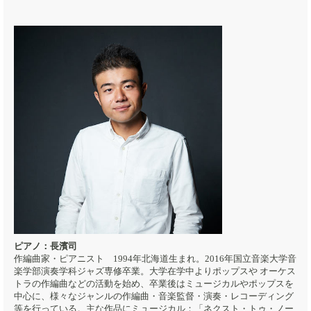
ピアノ：長濱司
作編曲家・ピアニスト 1994年北海道生まれ。2016年国立音楽大学音
楽学部演奏学科ジャズ専修卒業。大学在学中よりポップスや オーケス
トラの作編曲などの活動を始め、卒業後はミュージカルやポップスを
中心に、様々なジャンルの作編曲・音楽監督・演奏・レコーディング
等を行っている。主な作品にミュージカル：「ネクスト・トゥ・ノー