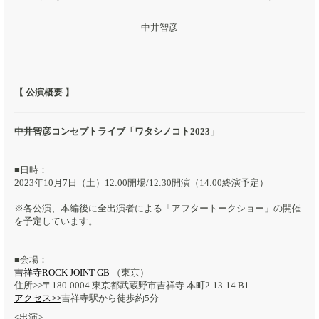
中井智彦
【 公演概要 】
中井智彦コンセプトライブ「ワタシノコト2023」​
■日時：
2023年10月7日（土）12:00開場/12:30開演（14:00終演予定）
※各公演、本編後に全出演者による「アフタートークショー」の開催
を予定しています。
■会場：
吉祥寺ROCK JOINT GB
（東京）
住所>>〒180-0004 東京都武蔵野市吉祥寺 本町2-13-14 B1
アクセス>>
吉祥寺駅から徒歩約5分
<出演>