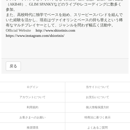
（AKB48）、GLIM SPANKYなどのライブやレコーディングに数多く
参加。
また、高校時代に独学でベースを始め、スリーピースバンドを組んで
いた経験を活かし、現在はヴァイオリンとベースの持ち替えという稀
有なマルチプレイヤーとして、ジャンルを問わず幅広く活動中。
Official Website
http://www.shiorinis.com
https://www.instagram.com/shiorinis/
戻る
ログイン
当サイトについて
アカウントについて
お支払いについて
利用規約
個人情報保護方針
お客さまへのお願い
特商法に基づく表示
推奨環境
よくあるご質問