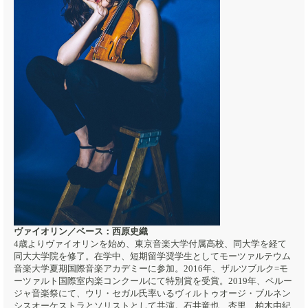
ヴァイオリン／ベース：西原史織
4歳よりヴァイオリンを始め、東京音楽大学付属高校、同大学を経て
同大大学院を修了。在学中、短期留学奨学生としてモーツァルテウム
音楽大学夏期国際音楽アカデミーに参加。2016年、ザルツブルク=モ
ーツァルト国際室内楽コンクールにて特別賞を受賞。2019年、ペルー
ジャ音楽祭にて、ウリ・セガル氏率いるヴィルトゥオージ・ブルネン
シスオーケストラとソリストとして共演。石井竜也、杏里、柏木由紀