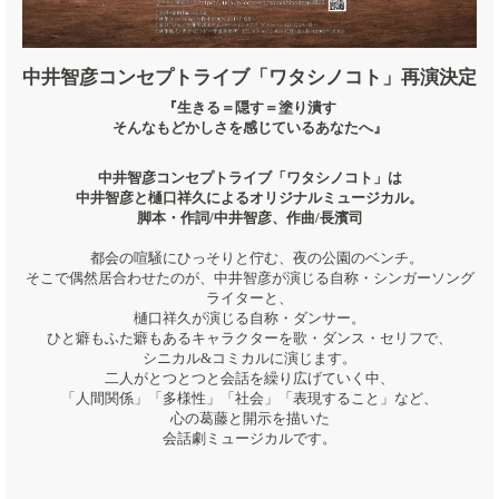
中井智彦コンセプトライブ「ワタシノコト」再演決定​
『生きる＝隠す＝塗り潰す
そんなもどかしさを感じているあなたへ』
中井智彦コンセプトライブ「ワタシノコト」は
中井智彦と樋口祥久によるオリジナルミュージカル。
脚本・作詞/中井智彦、作曲/長濱司
都会の喧騒にひっそりと佇む、夜の公園のベンチ。
そこで偶然居合わせたのが、中井智彦が演じる自称・シンガーソング
ライターと、
樋口祥久が演じる自称・ダンサー。
ひと癖もふた癖もあるキャラクターを歌・ダンス・セリフで、
シニカル&コミカルに演じます。
二人がとつとつと会話を繰り広げていく中、
「人間関係」「多様性」「社会」「表現すること」など、
心の葛藤と開示を描いた
会話劇ミュージカルです。