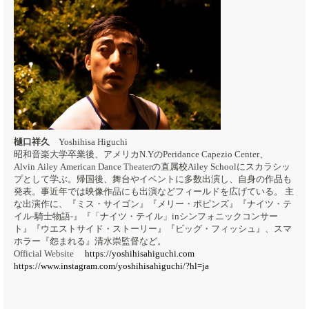
樋口祥久
Yoshihisa Higuchi
昭和音楽大学卒業後、アメリカN.YのPeridance Capezio Center、
Alvin Ailey American Dance Theaterの直属校Ailey Schoolにスカラシッ
プとして学ぶ。帰国後、舞台やイベントに多数出演し、自身の作品も
発表。事近年では映像作品にも出演などフィールドを広げている。 主
な出演作に、『ミス・サイゴン』『メリー・ポピンズ』『ナイツ・テ
イル-騎士物語-』『「ナイツ・テイル」inシンフォニックコンサー
ト』『ウエストサイド・ストーリー』『ビッグ・フィッシュ』、スマ
ホラー『怨まれる』清水崇監督など。
Official Website
https://yoshihisahiguchi.com
https://www.instagram.com/yoshihisahiguchi/?hl=ja