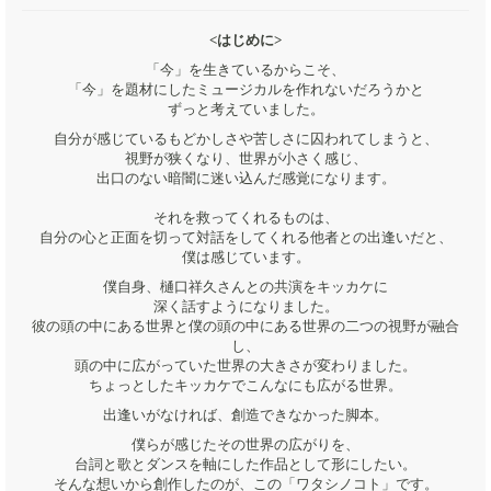
<はじめに>
「今」を生きているからこそ、
「今」を題材にしたミュージカルを作れないだろうかと
ずっと考えていました。
自分が感じているもどかしさや苦しさに囚われてしまうと、
視野が狭くなり、世界が小さく感じ、
出口のない暗闇に迷い込んだ感覚になります。
それを救ってくれるものは、
自分の心と正面を切って対話をしてくれる他者との出逢いだと、
僕は感じています。
僕自身、樋口祥久さんとの共演をキッカケに
深く話すようになりました。
彼の頭の中にある世界と僕の頭の中にある世界の二つの視野が融合
し、
頭の中に広がっていた世界の大きさが変わりました。
ちょっとしたキッカケでこんなにも広がる世界。
出逢いがなければ、創造できなかった脚本。
僕らが感じたその世界の広がりを、
台詞と歌とダンスを軸にした作品として形にしたい。
そんな想いから創作したのが、この「ワタシノコト」です。