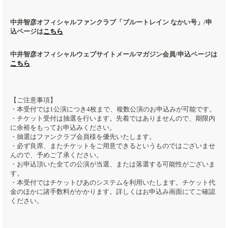
中井智彦オフィシャルファンクラブ「ブルートレイン なかい号」/申
込ページは
こちら
中井智彦オフィシャルウェブサイトメールマガジン会員/申込ページは
こちら
【ご注意事項】
・本受付では1公演につき4枚まで、複数公演のお申込みが可能です。
・チケット受付は抽選を行います。先着ではありませんので、期限内
に余裕をもってお申込みください。
​・抽選はファンクラブ会員様を優先いたします。
・必ず良席、またチケットをご用意できるというものではございませ
んので、予めご了承ください。
・お申込頂いた全ての公演が当選、または落選する可能性がございま
す。
・本受付ではチケットぴあのシステムを利用いたします。チケット代
金のほかに諸手数料がかかります。詳しくはお申込み画面にてご確認
ください。