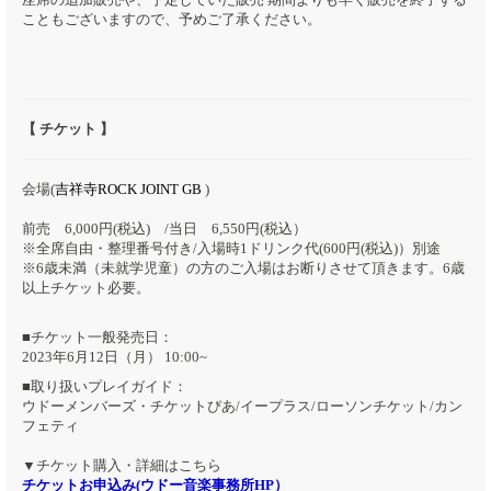
こともございますので、予めご了承ください。
【 チケット 】
会場(
吉祥寺ROCK JOINT GB
)
前売 6,000円(税込) /当日 6,550円(税込）
※全席自由・整理番号付き/入場時1ドリンク代(600円(税込)）別途
※6歳未満（未就学児童）の方のご入場はお断りさせて頂きます。6歳
以上チケット必要。
■チケット一般発売日：
2023年6月12日（月） 10:00~
■取り扱いプレイガイド：
ウドーメンバーズ・チケットぴあ/イープラス/ローソンチケット/カン
フェティ
▼チケット購入・詳細はこちら
チケットお申込み(ウドー音楽事務所HP）