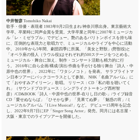
中井智彦
Tomohiko Nakai
歌手・俳優・表現者 1983年9月2日生まれ/神奈川県出身。東京藝術大
学卒。卒業時に同声会賞を受賞。大学卒業と同年に2007年ミュージカ
ル「レ・ミゼラブル」でデビュー。艶のあるバリトンボイスを持ち味
に、圧倒的な表現力と歌唱力で、ミュージカルやライブを中心に活動
中。 2010年から5年間、劇団四季に所属。「美女と野獣」(野獣役)と
「オペラ座の怪人（ラウル役)はそれぞれ約500ステージをつとめる。
ミュージカル・舞台に加え、制作・コンサート活動も精力的に行
う。 2016年に自ら企画/構成/演出/作曲を手がける独り舞台「詩人・中
原中也の世界」、2022年に「ワタシノコト」を発表。 サラブライトマ
ン日本ツアーにバックコーラスとして参加。 NHK「名曲アルバム」に
て「おやすみアイリーン」歌唱。 リリース：CD「私の歌を聴いてく
れ」（サウンドプロデュース：シングライクトーキング西村智
彦）/CD&BOOK「詩人・中原中也の世界-在りし日の歌-」/ライブ録音
CD「愛せぬならば」「ひそかな夢」「見果てぬ夢」「魅惑の宵」/ミ
ュージカルアルバム「I Live Musical!」など。 デビュー15周年を記念
し、2022年9月7日にEP「Singer Song Actor」発売。同月には名古屋・
大阪・東京でのライブツアーを開催した。