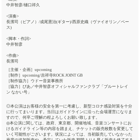
中井智彦/樋口祥久
<演奏>
長濱司（ピアノ）/成尾憲治(ギター)/西原史織（ヴァイオリン／ベー
ス)
<脚本・作詞>
中井智彦
<作曲>
長濱司
［主催・企画］upcoming
［制作］upcoming/吉祥寺ROCK JOINT GB
［制作協力］ウドー音楽事務所
［協力］ぴあ／中井智彦オフィシャルファンクラブ「ブルートレイ
ン なかい号」
◎本公演はお客様の安全を第一に考慮し、新型コロナ感染対策を十分
に行ってまいります。当日はガイドラインに沿った会場運営になりま
すので、何卒ご理解の程よろしくお願い致します。
◎本公演に関しては、政府、東京都、開催地域、音楽コンサートにお
けるガイドラ イン等の内容を踏まえ、チケットの販売枚数を変更して
いく可能性がございます。状況によっては、当初販売していなかった
座席の追加販売や、予定していた販売 期間よりも早く販売を終了する