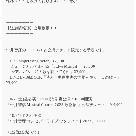
乾杯タイムも設けておりますので、ぜひ！
ーーーーーーー
【追加情報③】会場物販！！
ーーーーーーー
中井智彦のCD・DVDと公演チケット販売する予定です。
・EP「Singer Song Actor」¥2,000
・ミュージカルアルバム「I Live Musical !」¥3,000
・1stアルバム「私の歌を聴いてくれ」¥3,000
・LIVE DVD&BOOK「詩人・中原中也の世界～在りし日の歌～」
¥3,000
・9/23(土)昼公演：14:00開演/夜公演：18:30開演
「中井智彦 Musical Concert 2023-歌物語-」公演チケット ￥6,000
・10/7(土)12:30開演
「中井智彦 コンセプトライブ ワタシノコト2023」￥6,000
（上記は税込です)