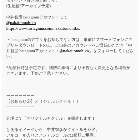
※イベント冒頭30分間です。
(生配信/アーカイブ予定)
中井智彦Instagramアカウントにて
@nakaitomohiko
https://www.instagram.com/nakaitomohiko/
・Instagramのアプリをお持ちでない方は、事前にスマートフォンにア
プリをダウンロードの上、ご自身のアカウントをご登録いただき「中
井智彦Instagramアカウント：
@nakaitomohiko
」をフォローしてくださ
い。
*配信日時は予定です。諸般の事情により予告なく変更となる場合が
ございます。予めご了承ください。
ーーーーーーー
【お知らせ②】オリジナルカクテル！！
ーーーーーーー
会場にて「オリジナルカクテル」を販売します！
とあるイメージから、中井智彦がタイトルを命名。
アルコール入りとノンアルコールの2種類ご用意。