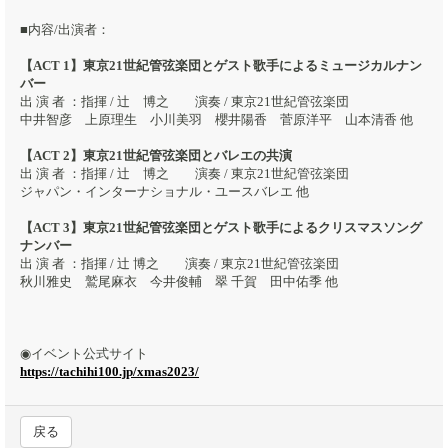
■内容/出演者：
【ACT 1】東京21世紀管弦楽団とゲスト歌手によるミュージカルナン
バー
出 演 者 ：指揮 / 辻 博之 演奏 / 東京21世紀管弦楽団
中井智彦 上原理生 小川美羽 櫻井陽香 菅原洋平 山本清香 他
【ACT 2】東京21世紀管弦楽団とバレエの共演
出 演 者 ：指揮 / 辻 博之 演奏 / 東京21世紀管弦楽団
ジャパン・インターナショナル・ユースバレエ 他
【ACT 3】東京21世紀管弦楽団とゲスト歌手によるクリスマスソング
ナンバー
出 演 者 ：指揮 / 辻 博之 演奏 / 東京21世紀管弦楽団
秋川雅史 鷲尾麻衣 今井俊輔 翠 千賀 田中佑季 他
◉イベント公式サイト
https://tachihi100.jp/xmas2023/
戻る