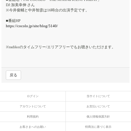
DJ:加美幸伸 さん
※今井俊輔と中井智彦は16時台の出演予定です。
■番組HP
https://cocolo.jp/site/blog/5140/
※radikoのタイムフリー/エリアフリーでもお聴きいただけます。
戻る
ログイン
当サイトについて
アカウントについて
お支払いについて
利用規約
個人情報保護方針
お客さまへのお願い
特商法に基づく表示