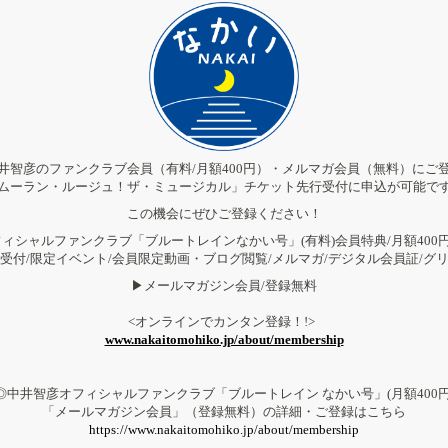
井智彦のファンクラブ会員（有料/月額400円）・メルマガ会員（無料）にご
ムーラン・ルージュ！ザ・ミュージカル」チケット先行受付に申込が可能で
この機会にぜひご登録ください！
ィシャルファンクラブ「ブルートレインなかい号」(有料)会員特典/月額400円
受付/限定イベント/会員限定動画・ブログ閲覧/メルマガ/デジタル会員証/グ
▶︎メールマガジン会員/登録無料
<オンラインでカンタン登録！!>
www.nakaitomohiko.jp/about/membership
◎中井智彦オフィシャルファンクラブ「ブルートレイン なかい号」(月額400円
「メールマガジン会員」（登録無料）の詳細・ご登録はこちら
https://www.nakaitomohiko.jp/about/membership