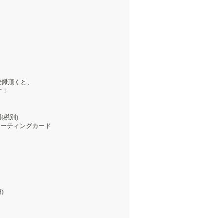
登録頂くと、
す！
(税別)
リーティングカード
)