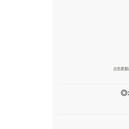
※中井智
◎