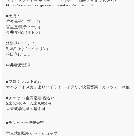
https://www.mistore.jp/store/nihombashi/access.html
■出演：
竹多倫子(ソプラノ)
宮里直樹(テノール)
今井俊輔(バリトン)
濱野基行(ピアノ)
對馬哲男(ヴァイオリン)
袴田容(チェロ)
中井智彦(語り)
■プログラム(予定)：
オペラ「トスカ」よりハイライト/イタリア映画音楽・カンツォーネ他
■チケット(全席指定/税込)：
S席 7,700円、A席 6,600円
※未就学児童入場不可
■チケット一般発売中：
◎三越劇場チケットショップ