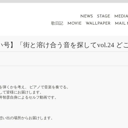
NEWS
STAGE
MEDI
歌日記
MOVIE
WALLPAPER
MAIL
号】「街と溶け合う音を探してvol.24 
を弾くかを考え、 ピアノで音楽を奏でる。
して皆様にお届けします。
井智彦自身によるセルフ動画です。
想い出の場所からお届けします。