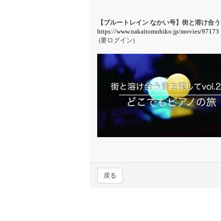
【ブルートレイン なかい号】街と溶け合う音
https://www.nakaitomohiko.jp/movies/97173
(要ログイン)
戻る