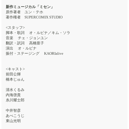
新作ミュージカル「ミセン」
原作著者 ユン・テホ
著作権者 SUPERCOMIX STUDIO
<スタッフ>
脚本・歌詞 オ・ルピナ／キム・ソラ
音楽 チェ・ジョンユン
翻訳・訳詞 高橋亜子
演出 オ・ルピナ
振付・ステージング KAORIalive
<キャスト>
前田公輝
橋本じゅん
清水くるみ
内海啓貴
糸川耀士郎
中井智彦
あべこうじ
東山光明