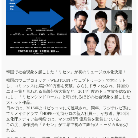
韓国で社会現象を起こした「ミセン」が初のミュージカル化決定！
韓国のウェブコミック・WEBTOON（ウェブトゥーン）で大ヒット
し、コミックスは累計300万部を突破。さらにドラマ化され、韓国の
エミー賞と言われる百想芸術大賞など、2014年度のドラマ賞を総なめ
にし、「ミセンシンドローム」と呼ばれるほどの社会現象を起こした
大ヒット作品。
日本では、2016年よりピッコマにて連載され、同年、フジテレビ系に
てリメイクドラマ「HOPE～期待ゼロの新入社員～」が放送。第20回
文化庁メディア芸術祭では、マンガ部門 優秀賞を受賞している。
この度、原作漫画「ミセン」が世界で初めて舞台(ミュージカル)化さ
れる。