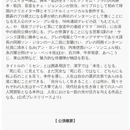
クリエイター陣は、脚本・歌詞をオ・ルピナ／キム・ソラの共同脚
本・歌詞、音楽をチェ・ジョンユンが担当。ホリプロとして初めて韓
国のクリエイター陣とオリジナルミュージカルを創作する。
囲碁のプロ棋士になる夢が絶たれ商社のインターンとして働くことに
なる主人公のチャン・グレ役を、NHK連続テレビ小説「ちむどんど
ん」や、現在フジテレビ系にて放送中の連続ドラマ「366日」に出演
中の前田公輝が演じる。グレが所属することになる営業3課のオ・サ
ンシク課長に橋本じゅん、グレの母親とワーキングマザーでありオ課
長の同期ソン・ジヨンの一人二役に安蘭けい、グレの同期インターン
社員に清水くるみ(アン・ヨンイ役)、内海啓貴(ハン・ソンニュル役)、
糸川耀士郎(チャン・ベッキ役)ほか、石川禅、中井智彦、あべこう
じ、東山光明など、魅力的な俳優陣が物語を彩る。
タイトルの「ミセン」とは囲碁用語で、漢字では「未生」となる。
「死に石」に見えても、まだ完全な「死に石」ではなく、どちらにも
転ぶ石のことを言う。本作を通し、人生は自分の選択次第であらゆる
道に進むことができる。「自分らしく生きること」とは何か。我々そ
れぞれの人生はすべて大事であり、現代社会を生き抜く全ての人への
人間賛歌となる本作は、人生における一筋の光や活力を与える作品と
なる。(公式プレスリリースより)
【 公演概要】