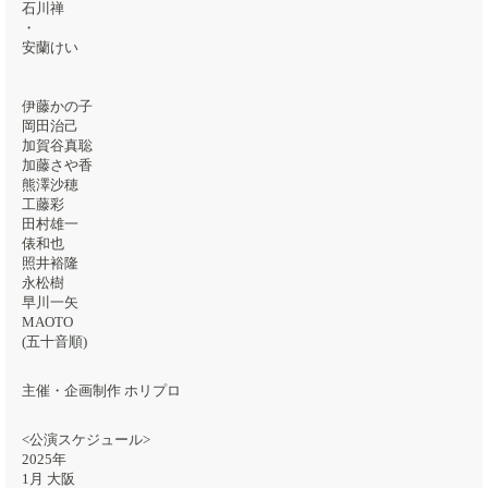
石川禅
・
安蘭けい
伊藤かの子
岡田治己
加賀谷真聡
加藤さや香
熊澤沙穂
工藤彩
田村雄一
俵和也
照井裕隆
永松樹
早川一矢
MAOTO
(五十音順)
主催・企画制作 ホリプロ
<公演スケジュール>
2025年
1月 大阪