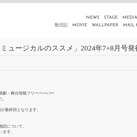
NEWS
STAGE
MEDI
歌日記
MOVIE
WALLPAPER
MAIL
ュージカルのススメ」2024年7+8月号発
演劇・舞台情報フリーペーパー
た。
回が最終回となります。
。
物語について、
います。