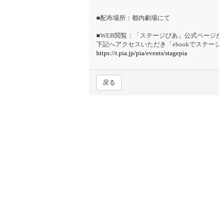
■配布場所：都内劇場にて
■WEB閲覧：「ステージぴあ」公式ページ
下記へアクセスいただき「ebookでステ
https://t.pia.jp/pia/events/stagepia
戻る