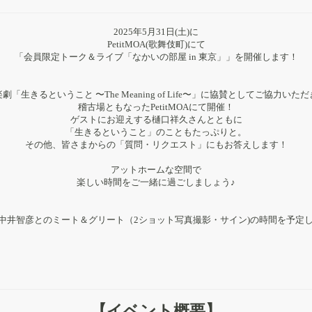
2025年5月31日(土)に
PetitMOA(歌舞伎町)にて
「会員限定トーク＆ライブ「なかいの部屋 in 東京」」を開催します！
劇「生きるということ 〜The Meaning of Life〜」に協賛としてご協力いた
稽古場ともなったPetitMOAにて開催！
ゲストにお迎えする樋口祥久さんとともに
「生きるということ」のこともたっぷりと。
その他、皆さまからの「質問・リクエスト」にもお答えします！
アットホームな空間で
楽しい時間をご一緒に過ごしましょう♪
中井智彦とのミート＆グリート（2ショット写真撮影・サイン)の時間を予定
【イベント概要】