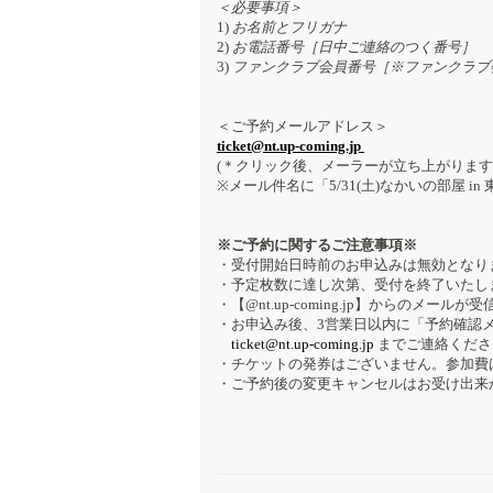
＜必要事項＞
1)
お名前とフリガナ
2)
お電話番号［日中ご連絡のつく番号］
3)
ファンクラブ会員番号［※ファンクラブ
＜ご予約メールアドレス＞
ticket@nt.up-coming.jp
(＊クリック後、メーラーが立ち上がります
※メール件名に「5/31(土)なかいの部屋 i
※ご予約に関するご注意事項※
・受付開始日時前のお申込みは無効となり
・予定枚数に達し次第、受付を終了いたし
・【@nt.up-coming.jp】からのメ
・お申込み後、3営業日以内に「予約確認
ticket@nt.up-coming.jp
までご連絡くださ
・チケットの発券はございません。参加費
・ご予約後の変更キャンセルはお受け出来