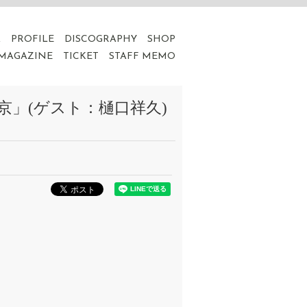
A
PROFILE
DISCOGRAPHY
SHOP
 MAGAZINE
TICKET
STAFF MEMO
東京」(ゲスト：樋口祥久)