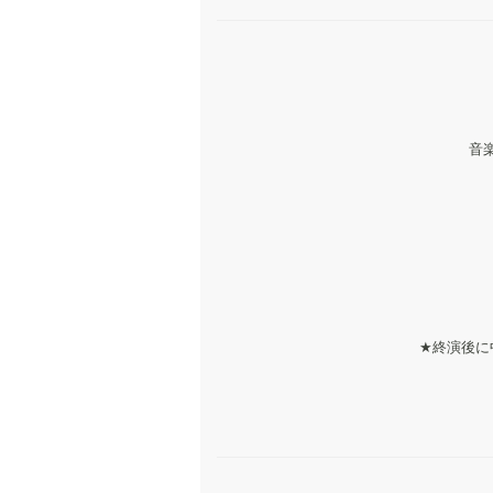
音楽
★終演後に