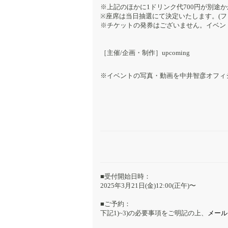
※上記のほかに1ドリンク代700円が別途
※座席は当日抽選にて決定いたします。(フ
※チケットの発券はございません。イベン
［主催/企画・制作］upcoming
※イベントの写真・動画を中井智彦オフィ
■受付開始日時：
2025年3月21日(金)12:00(正午)〜
■ご予約：
下記1)~3)の必要事項をご明記の上、
メール