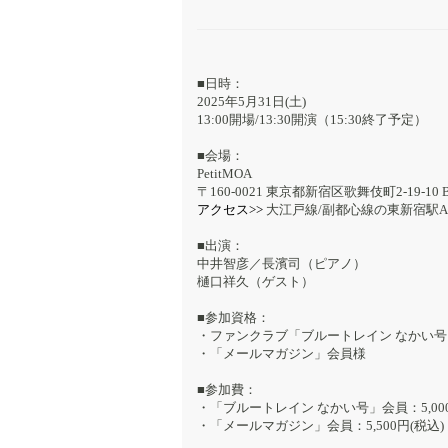
■日時：
2025年5月31日(土)
13:00開場/13:30開演（15:30終了予定）
■会場：
PetitMOA
〒160-0021 東京都新宿区歌舞伎町2-19-10 
アクセス>>
大江戸線/副都心線の東新宿駅A
■出演：
中井智彦／長濱司（ピアノ）
樋口祥久（ゲスト）
■参加資格：
・ファンクラブ「ブルートレイン なかい
・「メールマガジン」会員様
■参加費：
・「ブルートレイン なかい号」会員：5,000
・「メールマガジン」会員：5,500円(税込)