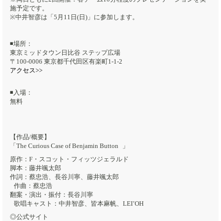
施予定です。
※中井智彦は「5月11日(日)」に参加します。
◾️場所：
東京ミッドタウン日比谷 ステップ広場
〒100-0006 東京都千代田区有楽町1-1-2
アクセス>>
◾️入場：
無料
【作品/概要】
「The Curious Case of Benjamin Button 」
原作：F・スコット・フィッツジェラルド
脚本：藤井颯太郎
作詞：蔡忠浩、長谷川寧、藤井颯太郎
作曲：蔡忠浩
翻案・演出・振付：長谷川寧
歌唱キャスト：中井智彦、皆本麻帆、LEI’OH
◎公式サイト