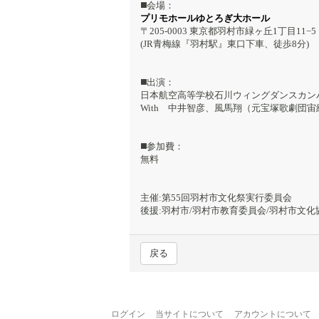
◼️会場：
プリモホールゆとろぎ大ホール
〒205-0003 東京都羽村市緑ヶ丘1丁目11−5
(JR青梅線『羽村駅』東口下車、徒歩8分)
◼️出演：
日本航空高等学校石川ウィングダンスカ
With 中井智彦、風馬翔（元宝塚歌劇団
◼️参加費：
無料
主催:第55回羽村市文化祭実行委員会
後援:羽村市/羽村市教育委員会/羽村市文化
戻る
ログイン
当サイトについて
アカウントについて