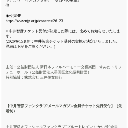
ト」より 「イスカンダル」「明日への希望」
他
◉公演HP
https://www.njp.or.jp/concerts/261231
※中井智彦チケット受付が決定した際には、改めてお知らせいたしま
す。
(2026/6/15更新：中井智彦チケット受付の実施が決定いたしました。
詳細は下記をご覧ください。)
主催：公益財団法人 新日本フィルハーモニー交響楽団 すみだトリフ
ォニーホール（公益財団法人墨田区文化振興財団）
特別協賛：株式会社 三井住友銀行
【中井智彦ファンクラブ/メールマガジン会員チケット先行受付】（先
着制）
中井智彦オフィシャルファンクラブ“ブルートレイン なかい号”会員