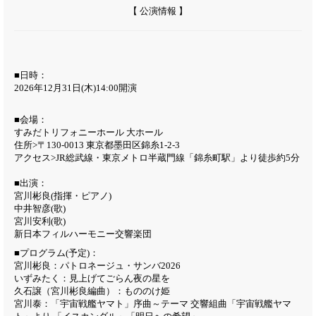
【 公演情報 】
■日時：
2026年12月31日(木)14:00開演
■会場：
すみだトリフォニーホール 大ホール
住所>〒130-0013 東京都墨田区錦糸1-2-3
アクセス
>JR総武線・東京メトロ半蔵門線「錦糸町駅」より徒歩約5分
■出演：
宮川彬良(指揮・ピアノ)
中井智彦(歌)
宮川安利(歌)
新日本フィルハーモニー交響楽団
■プログラム(予定)：
宮川彬良：パトロネージュ・サンバ2026
いずみたく：見上げてごらん夜の星を
久石譲（宮川彬良編曲）：もののけ姫
宮川泰：「宇宙戦艦ヤマト」序曲～テーマ 交響組曲「宇宙戦艦ヤマ