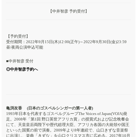
【中井智彦 予約受付】
【予約受付】
受付期間：2022年9月15日(木)12:00(正午)～2022年9月30日(金)23:59
昼/夜両公演申込可能
■中井智彦 受付
◎中井智彦予約へ
亀渕友香 (日本のゴスペルシンガーの第一人者)
1993年日本を代表するゴスペルグループThe Voices of Japan(VOJA)発
足。2008年「第1回 野口英世アフリカ賞」の授賞式および記念晩餐会
にて、天皇皇后両陛下や歴代総理大臣、アフリカ各国の大統領や国王
といった国賓の前で演奏。2009年より8年連続で、山口きずな音楽祭
に出演し、楽曲「きずな」を山口クリスマス市に広める。2017年10月