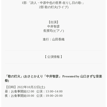
1部:「詩人・中原中也の世界-在りし日の歌-」
2部:歌の灯火(ライブ)
【出演】
中井智彦
長濱司(ピアノ)
進行：山田香織
【 公演情報 】
「歌の灯火」(おさとかえり「中井智彦」 Presented by 山口きずな音楽
祭)
【日時】2022年10月22日(土)
昼：お食事開始12:00 公演：13:00~14:00
夜：お食事開始18:00 公演：19:00~20:00