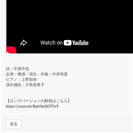
詩：中原中也
企画・構成・演出・作曲：中井智彦
ピアノ：上野加奈
演出補佐：片島亜希子
【ロングバージョンの動画はこちら】
https://youtu.be/RpbSmXOT5sY
戻る