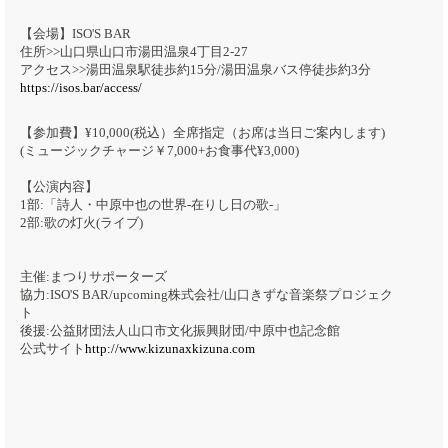
【会場】ISO'S BAR
住所>>山口県山口市湯田温泉4丁目2-27
アクセス>>湯田温泉駅徒歩約15分/湯田温泉バス停徒歩約3分
https://isos.bar/access/
【参加費】¥10,000(税込）全席指定（お席は当日ご案内します)
(ミュージックチャージ￥7,000+お食事代¥3,000)
【公演内容】
1部:「詩人・中原中也の世界-在りし日の歌-」
2部:歌の灯火(ライブ)
主催:まつりサポーターズ
協力:ISO'S BAR/upcoming株式会社/山口きずな音楽祭プロジェク
ト
後援:公益財団法人山口市文化振興財団/中原中也記念館
公式サイト
http://www.kizunaxkizuna.com