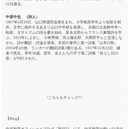
22日逝去。
中原中也 （詩人）
1907年4月29日、山口県湯田温泉生まれ。小学校高学年より短歌を制
作。文学に熱中するあまり山口中学校を落第し、京都の立命館中学へ
転校。ダダイズムの詩を書き始め、富永太郎からフランス象徴詩を学
ぶ。1925年に上京し、小林秀雄、河上徹太郎、大岡昇平らと交流しな
がら、詩や翻訳・評論を発表。生前の著作に第一詩集『山羊の歌』
(1934年)の他、ランボーの翻訳詩集3冊がある。1937年10月22日、鎌
倉で死去。享年30歳。翌年、友人たちの手で第二詩集『在りし日の
歌』が刊行された。
<こちらもチェック!!>
【Blog】
中井智彦オフィシャルブログ「歌日記」にて、中井智彦の想い/公演の