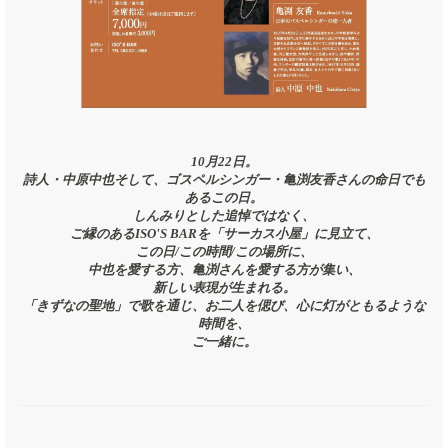
10月22日。
詩人・中原中也そして、ゴスペルシンガー・亀渕友香さんの命日でも
あるこの日。
しんみりとした追悼ではなく、
ご縁のあるISO'S BARを「サーカス小屋」に見立て、
この日/この時間/この場所に、
中也を愛する方、亀渕さんを愛する方が集い、
新しい表現が生まれる。
「きずなの聖地」で歌を通じ、お二人を偲び、心に灯がともるような
時間を、
ご一緒に。