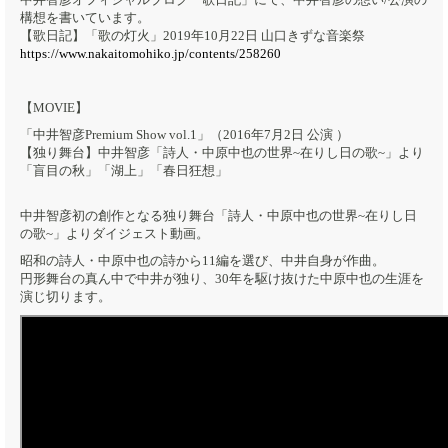
構想を書いています。
【歌日記】「歌の灯火」2019年10月22日 山口きずな音楽祭
https://www.nakaitomohiko.jp/contents/258260
【MOVIE】
「中井智彦Premium Show vol.1」（2016年7月2日 公演 ）
【独り舞台】中井智彦「詩人・中原中也の世界~在りし日の歌~」より
「盲目の秋」「湖上」「春日狂想」
中井智彦初の創作となる独り舞台「詩人・中原中也の世界~在りし日
の歌~」よりダイジェスト動画。
昭和の詩人・中原中也の詩から11編を選び、中井自身が作曲。
円形舞台の真ん中で中井が独り、30年を駆け抜けた中原中也の生涯を
演じ切ります。