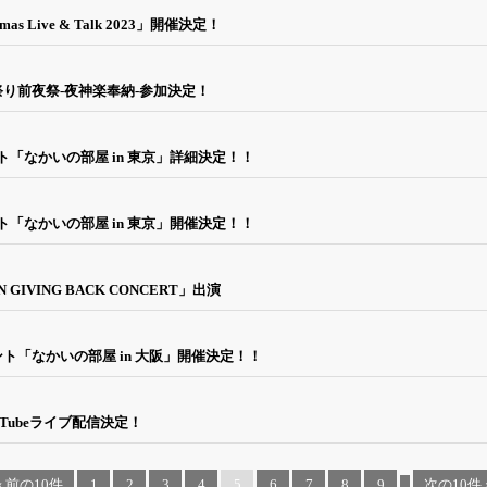
Live & Talk 2023」開催決定！
秋祭り前夜祭-夜神楽奉納-参加決定！
ト「なかいの部屋 in 東京」詳細決定！！
ト「なかいの部屋 in 東京」開催決定！！
N GIVING BACK CONCERT」出演
ント「なかいの部屋 in 大阪」開催決定！！
uTubeライブ配信決定！
‹ 前の10件
1
2
3
4
5
6
7
8
9
...
次の10件 