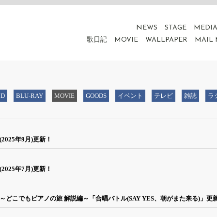
NEWS
STAGE
MEDI
歌日記
MOVIE
WALLPAPER
MAIL
CD
BLU-RAY
MOVIE
GOODS
イベント
テレビ
雑誌
ラ
025年9月)更新！
025年7月)更新！
どこでもピアノの旅 解説編～「合唱バトル(SAY YES、朝がまた来る)」更