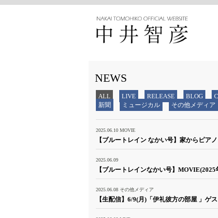
NEWS
ALL
LIVE
RELEASE
BLOG
新聞
ミュージカル
その他メディア
2025.06.10
MOVIE
【ブルートレイン なかい号】家からピアノ～
2025.06.09
【ブルートレインなかい号】MOVIE(2025年
2025.06.08
その他メディア
【生配信】6/9(月)「伊礼彼方の部屋 」ゲ