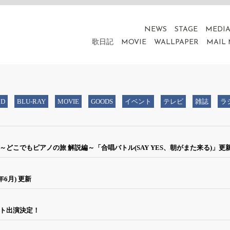
NEWS
STAGE
MEDI
歌日記
MOVIE
WALLPAPER
MAIL
CD
BLU-RAY
MOVIE
GOODS
イベント
テレビ
雑誌
ラ
どこでもピアノの旅 解説編～「合唱バトル(SAY YES、朝がまた来る)」更
6月) 更新
スト出演決定！