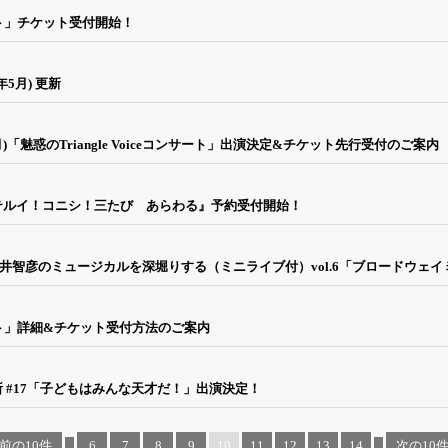
ート」チケット受付開始！
5月) 更新
24(月)「魅惑のTriangle Voiceコンサート」出演決定&チケット先行受付のご案内
カイテルイ！コニシ！三たび あらわる』予約受付開始！
「中井智彦のミュージカルを深堀りする（ミニライブ付）vol.6「ブロードウェ
サート」詳細&チケット受付方法のご案内
所 #17「子どもはみんな天才だ！」出演決定！
‹ 前の10件
...
6
7
8
9
10
11
12
13
14
...
次の10件 