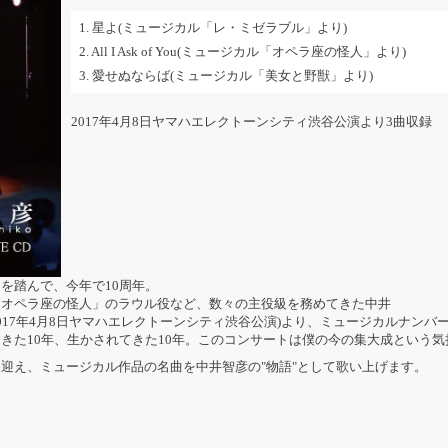
1. 星よ(ミュージカル「レ・ミゼラブル」より)
2. All I Ask of You(ミュージカル「オペラ座の怪人」より)
3. 愛せぬならば(ミュージカル「美女と野獣」より)
2017年4月8日ヤマハエレクトーンシティ渋谷公演より3曲収録
を踏んで、今年で10周年。
「オペラ座の怪人」のラウル役など、数々の主役級を務めてきた中井
l!!」(2017年4月8日ヤマハエレクトーンシティ渋谷公演)より、ミュージカルナン
きた10年、生かされてきた10年。このコンサートは僕の今の集大成という
迎え、ミュージカル作品の名曲を中井智彦の"物語"として歌い上げます。