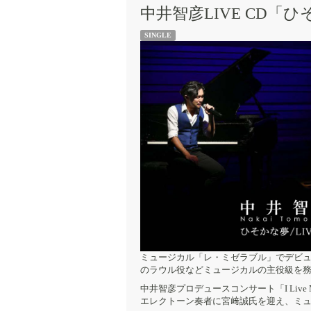
中井智彦LIVE CD「
SINGLE
ミュージカル「レ・ミゼラブル」でデビ
のラウル役などミュージカルの主役級を
中井智彦プロデュースコンサート「I Live
エレクトーン奏者に宮﨑誠氏を迎え、ミュ