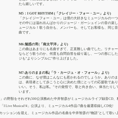
たら嬉しいです。
M5：I GOT RHYTHM (「クレイジー・フォー・ユー」より)
「クレイジーフォー・ユー」は僕の大好きなミュージカルの一つ
その中には溢れ出んばかりのジョージ・ガーシュインの音の楽し
ュージカル！歌う自分も、メンバーも、そしてお客様も、同じ音
曲です。
M6:魅惑の宵(「南太平洋」より)
この曲はあまりにも名曲すぎて、正直難しい曲でした。リチャー
ならどう歌うのか、何度も自問自答を繰り返し、一つの形にした
ジも“よりシンプルに”作り上げました。
M7:ありのままの私(「ラ・カージュ・オ・フォール」より)
この曲に、なぜ僕はこんなにも惹かれるのでしょうか。ありのま
は、表現者として歩こうと心に決めた僕にとっての応援歌であり
いい。そう、私は私。”その覚悟で、歌と向き合い、体当たりし
います。
」の野獣をそれぞれ500公演務めた中井智彦がミュージカルライブ録音CD、利
ive Musical!4」公演より、ミュージカル4作品/7曲を厳選収録しCD化!
ーカッション)を迎え、ミュージカル作品の名曲を中井智彦の"物語"として歌い