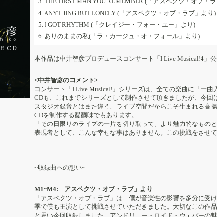
3. THE FIRST MAN YOU REMEMBER (「アスペクツ・オブ・
4. ANYTHING BUT LONELY (「アスペクツ・オブ・ラブ」より)
5. I GOT RHYTHM (「クレイジー・フォー・ユー」より)
6. ありのままの私(「ラ・カージュ・オ・フォール」より)
本作品は中井智彦プロデュースコンサート「I Live Musical!4
<中井智彦のコメント>
コンサート「I Live Musical!」シリーズは、全ての楽曲に
CDも、これまでシリーズとして制作させて頂きましたが、今回
スタジオ録音とはまた違う、ライブ空間だからこそ生まれる高揚
CDを制作する醍醐味でもあります。
「その日限りのライブの一片を切り取って、より魅力的なものと
表現者として、こんな幸せな事はありません。この挑戦をさせて
~収録曲への想い~
M1~M4:「アスペクツ・オブ・ラブ」より
「アスペクツ・オブ・ラブ」は、僕が音楽性の影響を多分に受け
季で僕も主演として挑戦させていただきました。大切なこの作品
と思い今回収録しました。アンドリュー・ロイド・ウェバーの魅