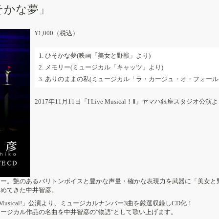
ひそかな夢」
¥1,000（税込）
1. ひそかな夢(映画「美女と野獣」より)
2. メモリー(ミュージカル「キャッツ」より)
3. ありのままの私(ミュージカル「ラ・カージュ・オ・フォール
2017年11月11日「I Live Musical！Ⅱ」ヤマハ銀座スタジオ公
ュー。艶のあるバリトンボイスと豊かな声量・確かな表現力を武器に「美女と
務めてきた中井智彦。
 Musical!」公演より、ミュージカルナンバー3曲を厳選収録しCD化！
ージカル作品の名曲を中井智彦の"物語"として歌い上げます。