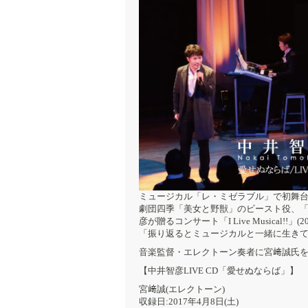
ミュージカル「レ・ミゼラブル」で初舞台
劇団四季「美女と野獣」のビースト役、
彦が贈るコンサート「I Live Musica
「振り返るとミュージカルと一緒に生きて
音楽監督・エレクトーン奏者に宮﨑誠氏を
【中井智彦LIVE CD「愛せぬならば」】
宮﨑誠(エレクトーン)
収録日:2017年4月8日(土)