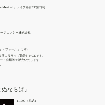
Musical!」ライブ録音CD第2弾】
エージェンシー株式会社
オ・フォール」より)
l!」公演よりライブ録音したCDです。
ート会場等で販売いたします。
ん。
愛せぬならば」
¥1,000（税込）