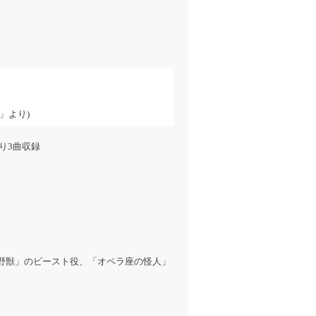
」より)
演より3曲収録
野獣」のビースト役、「オペラ座の怪人」