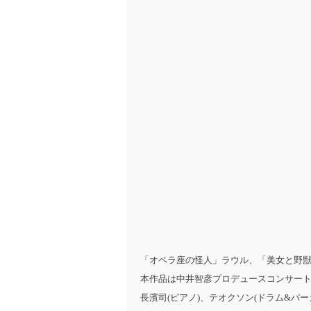
「オペラ座の怪人」ラウル、「美女と野獣
本作品は中井智彦プロデュースコンサート「I L
長濱司(ピアノ)、テオクソン(ドラム&パ