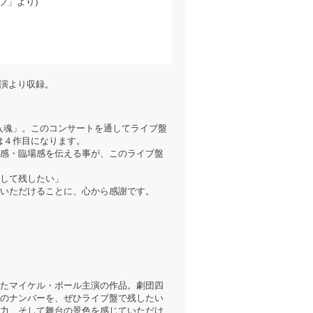
ラブ」より)
」公演より収録。
「一曲入魂」。このコンサートを通してライブ盤
は４作目になります。
感・臨場感を伝える事が、このライブ盤
して残したい」
いただけることに、心から感謝です。
たマイケル・ボール主演の作品。劇団四
のナンバーを、ぜひライブ盤で残したい
力、そして舞台の景色を感じていただけ