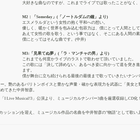
大好きな曲なのですが、これまでライブでは歌ったことがなく、
M2：「Someday」(「ノートルダムの鐘」より)
エスメラルダという女性の抱く平和への想い。
優しく、暖かく世界を包み込む包容力は、僕にとって人間として
あえて女性の歌を歌う、という事ではなく、そこにある人間の素
僕にとってはそんな曲です。(中井)
M3:「見果てぬ夢」(「ラ・マンチャの男」より)
これまでも何度かライブのラストで歌わせて頂いていました。
この歌には「決して諦めない、あるべき姿に向かって道を突き進
ます。
僕が舞台に立ち続けられる最後の最後まで歌っていきたいナンバー
ュー。艶のあるバリトンボイスと豊かな声量・確かな表現力を武器に「美女と
務めてきた中井智彦。
Live Musical!3」公演より、ミュージカルナンバー3曲を厳選収録しCD化
ーカッション)を迎え、ミュージカル作品の名曲を中井智彦の"物語"として歌い