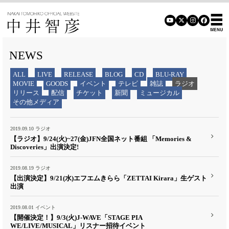
NEWS
ALL
LIVE
RELEASE
BLOG
CD
BLU-RAY
MOVIE
GOODS
イベント
テレビ
雑誌
ラジオ
リリース
配信
チケット
新聞
ミュージカル
その他メディア
2019.09.10
ラジオ
【ラジオ】9/24(火)~27(金)JFN全国ネット番組 「Memories &
Discoveries」出演決定!
2019.08.19
ラジオ
【出演決定】9/21(水)エフエムきらら「ZETTAI Kirara」生ゲスト
出演
2019.08.01
イベント
【開催決定！】9/3(火)J-WAVE「STAGE PIA
WE/LIVE/MUSICAL」リスナー招待イベント