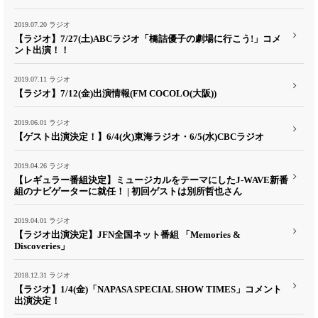
2019.07.20
ラジオ
【ラジオ】7/27(土)ABCラジオ「橋詰優子の劇場に行こう!」コメ
ント出演！！
2019.07.11
ラジオ
【ラジオ】7/12(金)出演情報(FM COCOLO(大阪))
2019.06.01
ラジオ
【ゲスト出演決定！】6/4(火)東海ラジオ・6/5(水)CBCラジオ
2019.04.26
ラジオ
【レギュラー番組決定】ミュージカルをテーマにしたJ-WAVE新番
組のナビゲーターに就任！ | 初回ゲストは別所哲也さん
2019.04.01
ラジオ
【ラジオ出演決定】JFN全国ネット番組 「Memories &
Discoveries」
2018.12.31
ラジオ
【ラジオ】1/4(金)「NAPASA SPECIAL SHOW TIMES」コメント
出演決定！