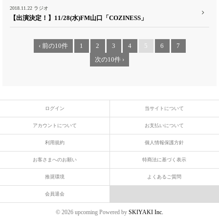
2018.11.22
ラジオ
【出演決定！】11/28(水)FM山口「COZINESS」
‹ 前の10件
1
2
3
4
5
6
7
次の10件 ›
ログイン
当サイトについて
アカウントについて
お支払いについて
利用規約
個人情報保護方針
お客さまへのお願い
特商法に基づく表示
推奨環境
よくあるご質問
会員退会
© 2026 upcoming Powered by
SKIYAKI Inc.