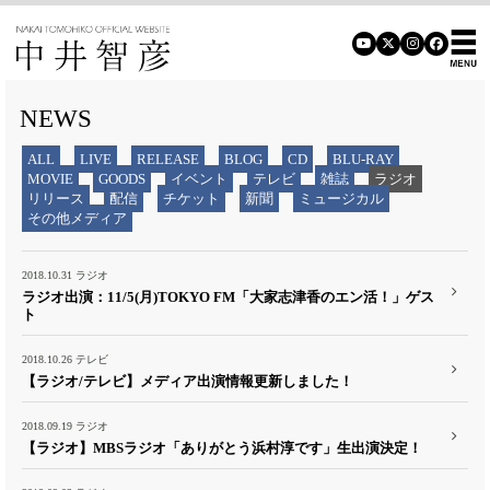
NEWS
ALL
LIVE
RELEASE
BLOG
CD
BLU-RAY
MOVIE
GOODS
イベント
テレビ
雑誌
ラジオ
リリース
配信
チケット
新聞
ミュージカル
その他メディア
2018.10.31
ラジオ
ラジオ出演：11/5(月)TOKYO FM「大家志津香のエン活！」ゲス
ト
2018.10.26
テレビ
【ラジオ/テレビ】メディア出演情報更新しました！
2018.09.19
ラジオ
【ラジオ】MBSラジオ「ありがとう浜村淳です」生出演決定！