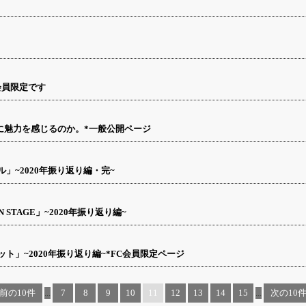
）
ガ会員限定です
の夫役に魅力を感じるのか。*一般公開ページ
」~2020年振り返り編・完~
STAGE」~2020年振り返り編~
」~2020年振り返り編~*FC会員限定ページ
‹ 前の10件
...
7
8
9
10
11
12
13
14
15
...
次の10件 