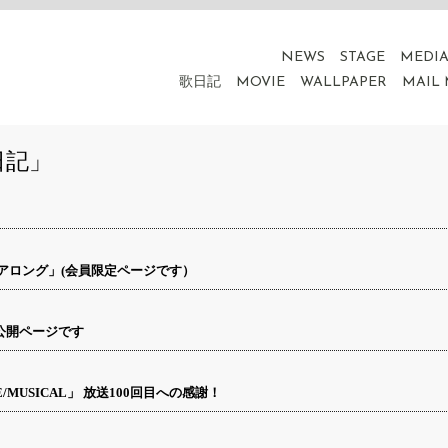
NEWS
STAGE
MEDI
歌日記
MOVIE
WALLPAPER
MAIL
日記」
アロング」(会員限定ページです）
公開ページです
VE/MUSICAL」 放送100回目への感謝！